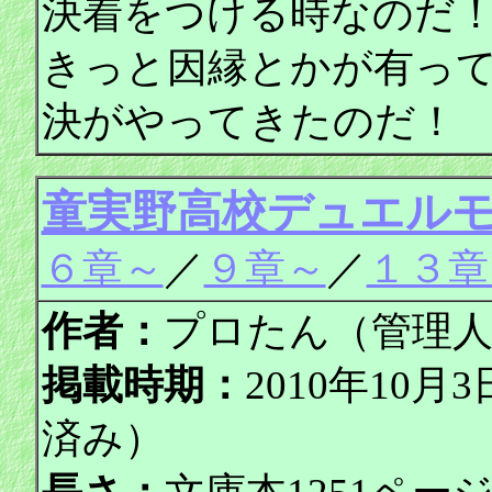
決着をつける時なのだ
きっと因縁とかが有っ
決がやってきたのだ
童実野高校デュエル
６章～
／
９章～
／
１３章
作者：
プロたん（管理
掲載時期：
2010年10月
済み）