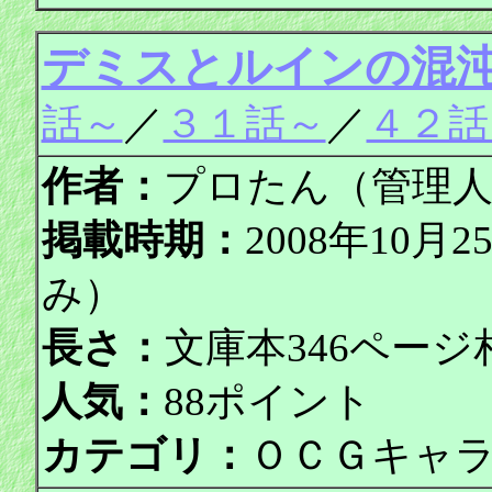
デミスとルインの混
話～
／
３１話～
／
４２話
作者：
プロたん（管理
掲載時期：
2008年10月
み）
長さ：
文庫本346ページ
人気：
88ポイント
カテゴリ：
ＯＣＧキャ