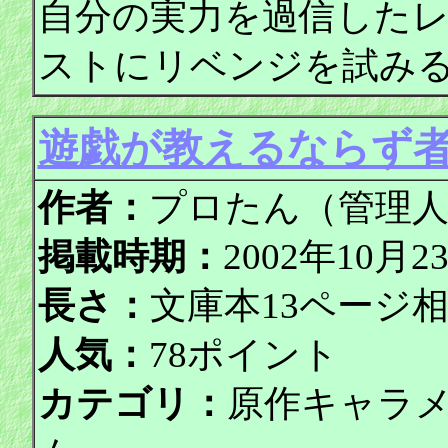
自分の実力を過信した
ストにリベンジを試み
遊戯が教えるならず
作者：
プロたん（管理
掲載時期：
2002年10
長さ：
文庫本13ページ
人気：
78ポイント
カテゴリ：
原作キャラ