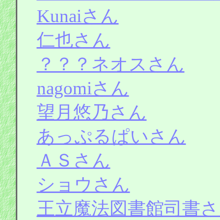
Kunaiさん
仁也さん
？？？ネオスさん
nagomiさん
望月悠乃さん
あっぷるぱいさん
ＡＳさん
ショウさん
王立魔法図書館司書さ