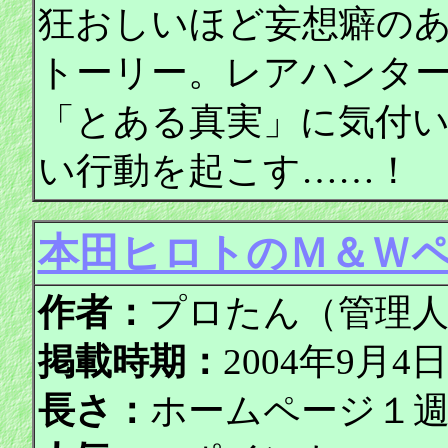
狂おしいほど妄想癖の
トーリー。レアハンタ
「とある真実」に気付
い行動を起こす……！
本田ヒロトのＭ＆Ｗ
作者：
プロたん（管理
掲載時期：
2004年9月
長さ：
ホームページ１