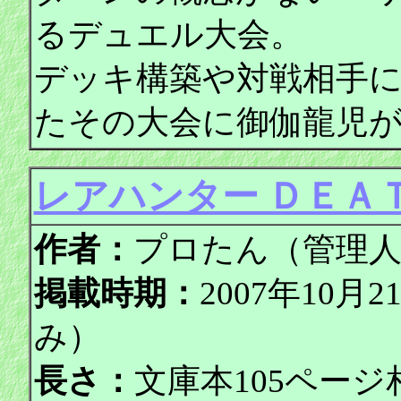
るデュエル大会。
デッキ構築や対戦相手
たその大会に御伽龍児
レアハンター ＤＥＡ
作者：
プロたん（管理
掲載時期：
2007年10月
み）
長さ：
文庫本105ページ