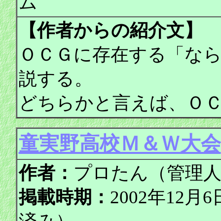
ム
【作者からの紹介文】
ＯＣＧに存在する「な
説する。
どちらかと言えば、Ｏ
童実野高校Ｍ＆Ｗ大会
作者：
プロたん（管理
掲載時期：
2002年12月